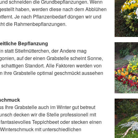
 und schneiden die Grundbepflanzungen. Wenn
gestellt haben, werden diese nach dem Abblühen
ntfernt. Je nach Pflanzenbedarf düngen wir und
cht die Rahmenbepflanzungen.
zeitliche Bepflanzung
n statt Stiefmütterchen, der Andere mag
gonien, auf der einen Grabstelle scheint Sonne,
 schattigen Standort. Alle Faktoren werden von
um ihre Grabstelle optimal geschmückt aussehen
rschmuck
ss Ihre Grabstelle auch im Winter gut betreut
nsch decken wir die Stelle professionell mit
 fantasievolles Teppichbeet oder stecken einen
Winterschmuck mit unterschiedlichen