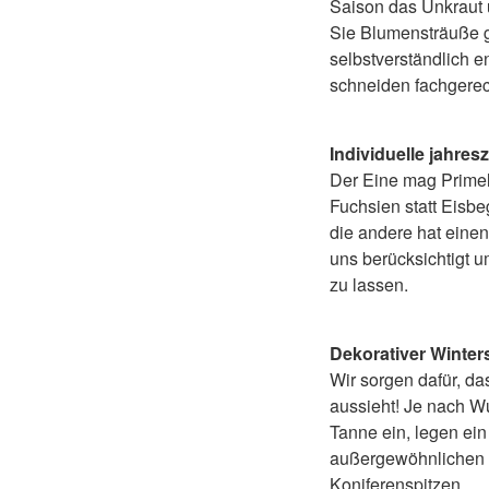
Saison das Unkraut
Sie Blumensträuße 
selbstverständlich e
schneiden fachgere
Individuelle jahres
Der Eine mag Primel
Fuchsien statt Eisbe
die andere hat einen
uns berücksichtigt 
zu lassen.
Dekorativer Winte
Wir sorgen dafür, da
aussieht! Je nach Wu
Tanne ein, legen ein
außergewöhnlichen 
Koniferenspitzen.