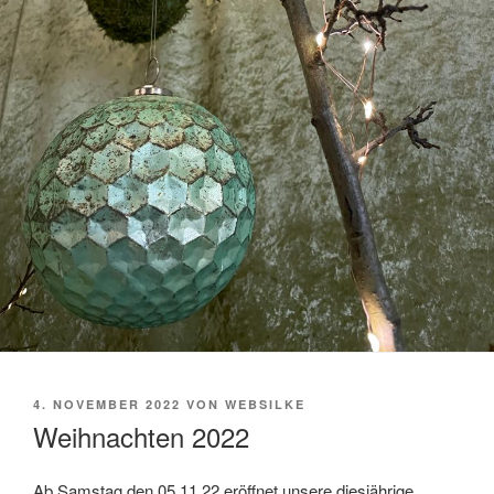
VERÖFFENTLICHT
4. NOVEMBER 2022
VON
WEBSILKE
AM
Weihnachten 2022
Ab Samstag den 05.11.22 eröffnet unsere diesjährige